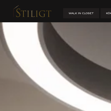
WALK IN CLOS
hittar mer inspiration på
instagram
och
pinterest
guiden
WALK IN CLOSET
KÖ
HEM
/
WALK IN CLOSET