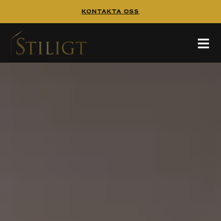
Kontakta Oss
WALK IN CLOSET
Walk In Closet
Tänk dig att börja dagen i en platsbyggd walk
in closet,
HEM
/
WALK IN CLOSET
hittar mer inspiration på
och
pinterest
guiden
GÅ DIREKT TILL ALLA PROJEKT