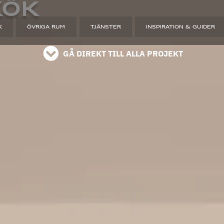
kök
läs på instagram
K
ÖVRIGA RUM
TJÄNSTER
INSPIRATION & GUIDER
GÅ DIREKT TILL ALLA PROJEKT