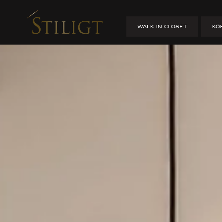
Platsbyggt 
WALK IN CLOSET
KÖ
HEM
/
PLATSBYGGT I STOCKHOLM