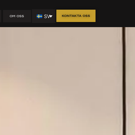
m
SV
Kontakta oss
OM OSS