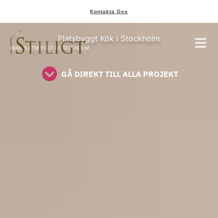
Kontakta Oss
Platsbyggt Kök Stockholm
Platsbyggt Kök i Stockholm
Platsbyggt Kök Stockholm
läs på instagram
HEM
/
PLATSBYGGT I STOCKHOLM
GÅ DIREKT TILL ALLA PROJEKT