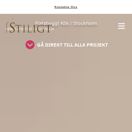
Kontakta Oss
Platsbyggt Kök Stockholm
Platsbyggt Kök i Stockholm
Platsbyggt Kök Stockholm
läs på instagram
HEM
/
PLATSBYGGT I STOCKHOLM
GÅ DIREKT TILL ALLA PROJEKT