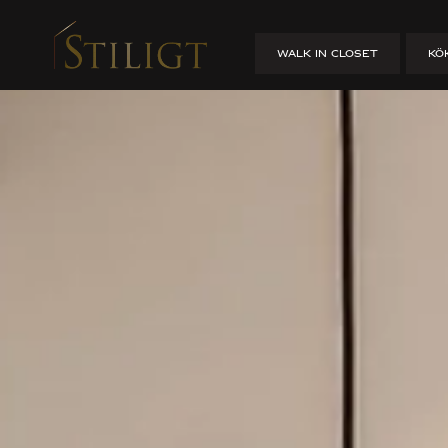
Platsbyggt 
WALK IN CLOSET
KÖ
HEM
/
PLATSBYGGT I STOCKHOLM