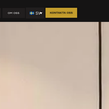
m
SV
Kontakta oss
OM OSS